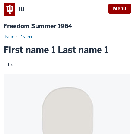
Menu
IU
Freedom Summer 1964
Home
Example
Profiles
profile
1
First name 1 Last name 1
Title 1